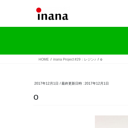
コ
ナ
ン
ビ
テ
ゲ
ン
ー
ツ
シ
へ
ョ
ス
ン
キ
に
ッ
移
HOME
inana Project #29：レジン♪
o
プ
動
2017年12月1日
/ 最終更新日時 :
2017年12月1日
o