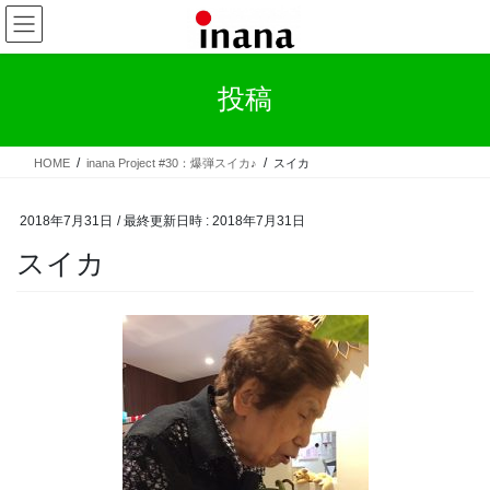
コ
ナ
ン
ビ
テ
ゲ
ン
ー
投稿
ツ
シ
へ
ョ
ス
ン
HOME
inana Project #30：爆弾スイカ♪
スイカ
キ
に
ッ
移
プ
動
2018年7月31日
/ 最終更新日時 :
2018年7月31日
スイカ