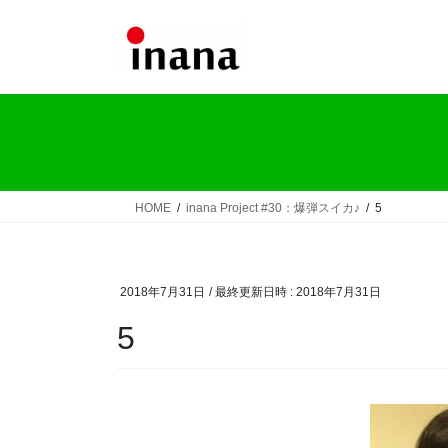
コ
ナ
ン
ビ
テ
ゲ
ン
ー
ツ
シ
へ
ョ
ス
ン
キ
に
ッ
移
HOME
inana Project #30：爆弾スイカ♪
5
プ
動
2018年7月31日
/ 最終更新日時 :
2018年7月31日
5