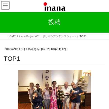
コ
ナ
ン
ビ
テ
ゲ
ン
ー
投稿
ツ
シ
へ
ョ
ス
ン
HOME
inana Project #31：ポリネシアンダンスショー♪
TOP1
キ
に
ッ
移
プ
動
2018年9月12日
/ 最終更新日時 :
2018年9月12日
TOP1