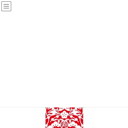
コ
ナ
ン
ビ
テ
ゲ
ン
ー
ニュース
ツ
シ
へ
ョ
ス
ン
HOME
ニュース
inanaより2020年・新年へのご挨拶
キ
に
ッ
移
プ
動
2019年12月27日
/ 最終更新日時 :
2020年10月1日
ニュース
inanaより2020年・新年へのご挨拶