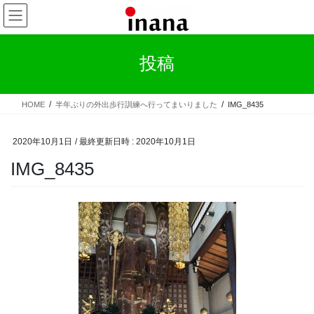
コ
ナ
ン
ビ
テ
ゲ
ン
ー
投稿
ツ
シ
へ
ョ
ス
ン
HOME
半年ぶりの外出歩行訓練へ行ってまいりました
IMG_8435
キ
に
ッ
移
プ
動
2020年10月1日
/ 最終更新日時 :
2020年10月1日
IMG_8435