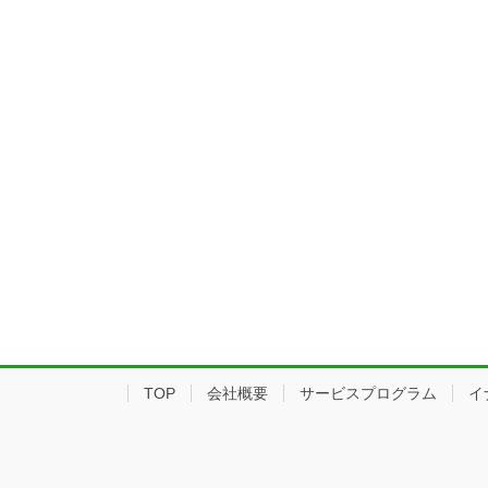
TOP
会社概要
サービスプログラム
イ