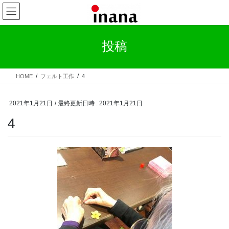
コ
ナ
ン
ビ
テ
ゲ
ン
ー
投稿
ツ
シ
へ
ョ
ス
ン
HOME
フェルト⼯作
4
キ
に
ッ
移
プ
動
2021年1月21日
/ 最終更新日時 :
2021年1月21日
4