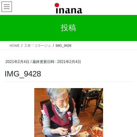
コ
ナ
ン
ビ
テ
ゲ
ン
ー
投稿
ツ
シ
へ
ョ
ス
ン
HOME
⼯作︓コラージュ
IMG_9428
キ
に
ッ
移
プ
動
2021年2月4日
/ 最終更新日時 :
2021年2月4日
IMG_9428