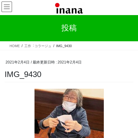
コ
ナ
ン
ビ
テ
ゲ
ン
ー
投稿
ツ
シ
へ
ョ
ス
ン
HOME
⼯作︓コラージュ
IMG_9430
キ
に
ッ
移
プ
動
2021年2月4日
/ 最終更新日時 :
2021年2月4日
IMG_9430