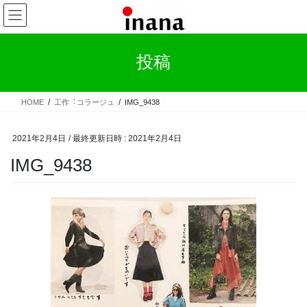
コ
ナ
ン
ビ
テ
ゲ
ン
ー
投稿
ツ
シ
へ
ョ
ス
ン
HOME
⼯作︓コラージュ
IMG_9438
キ
に
ッ
移
プ
動
2021年2月4日
/ 最終更新日時 :
2021年2月4日
IMG_9438