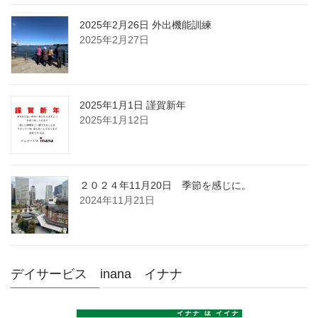
2025年2月26日 外出機能訓練
2025年2月27日
2025年1月1日 謹賀新年
2025年1月12日
２０２４年11月20日 季節を感じに。
2024年11月21日
デイサービス inana イナナ