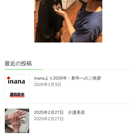
最近の投稿
inanaより2026年・新年へのご挨拶
2026年1月3日
2025年2月27日 介護美容
2025年2月27日