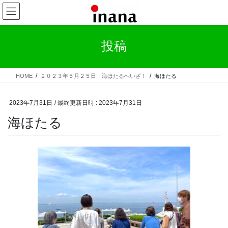
コ
ナ
ン
ビ
テ
ゲ
ン
ー
投稿
ツ
シ
へ
ョ
ス
ン
HOME
２０２３年５月２５日 海ほたるへいざ！
海ほたる
キ
に
ッ
移
プ
動
2023年7月31日
/ 最終更新日時 :
2023年7月31日
海ほたる