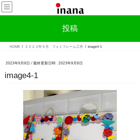
コ
ナ
ン
ビ
テ
ゲ
ン
ー
投稿
ツ
シ
へ
ョ
ス
ン
HOME
２０２３年９月 フォトフレーム工作
image4-1
キ
に
ッ
移
プ
動
2023年9月8日
/ 最終更新日時 :
2023年9月8日
image4-1