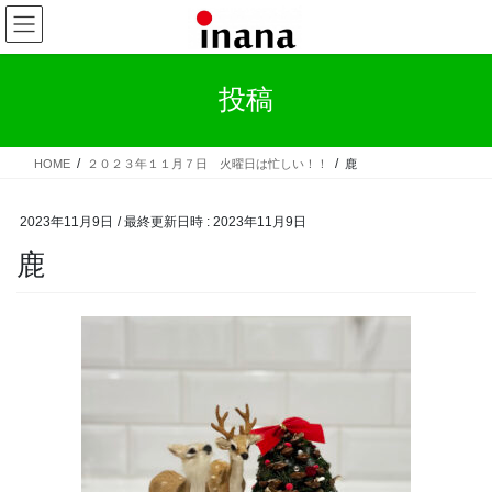
コ
ナ
ン
ビ
テ
ゲ
ン
ー
投稿
ツ
シ
へ
ョ
ス
ン
HOME
２０２３年１１月７日 火曜日は忙しい！！
鹿
キ
に
ッ
移
プ
動
2023年11月9日
/ 最終更新日時 :
2023年11月9日
鹿