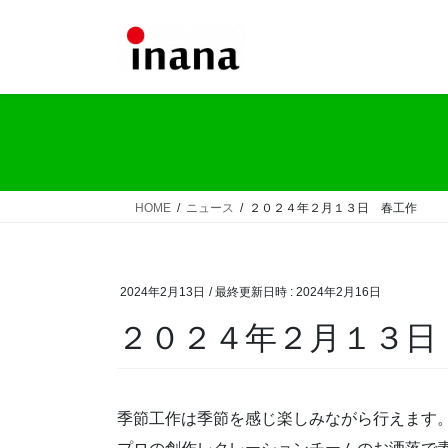
コ
ナ
ン
ビ
テ
ゲ
ン
ー
ツ
シ
へ
ョ
ス
ン
キ
に
ッ
移
HOME
ニュース
２０２４年２月１３日 春工作
プ
動
2024年2月13日
/ 最終更新日時 :
2024年2月16日
２０２４年２月１３日
季節工作は季節を感じ楽しみながら行えます