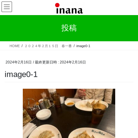
コ
ナ
ン
ビ
テ
ゲ
ン
ー
投稿
ツ
シ
へ
ョ
ス
ン
HOME
２０２４年２月１５日 春一番
image0-1
キ
に
ッ
移
プ
動
2024年2月16日
/ 最終更新日時 :
2024年2月16日
image0-1