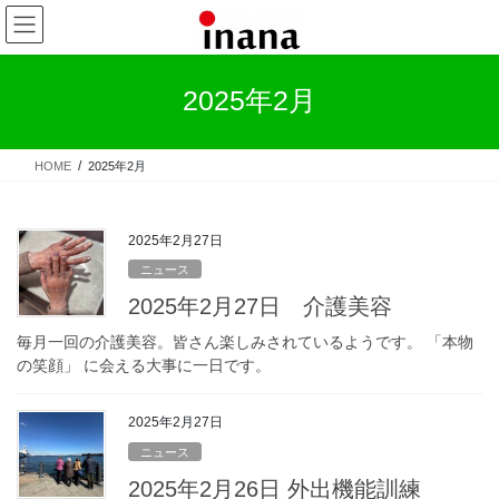
コ
ナ
ン
ビ
テ
ゲ
ン
ー
2025年2月
ツ
シ
へ
ョ
ス
ン
HOME
2025年2月
キ
に
ッ
移
プ
動
2025年2月27日
ニュース
2025年2月27日 介護美容
毎月一回の介護美容。皆さん楽しみされているようです。 「本物
の笑顔」 に会える大事に一日です。
2025年2月27日
ニュース
2025年2月26日 外出機能訓練