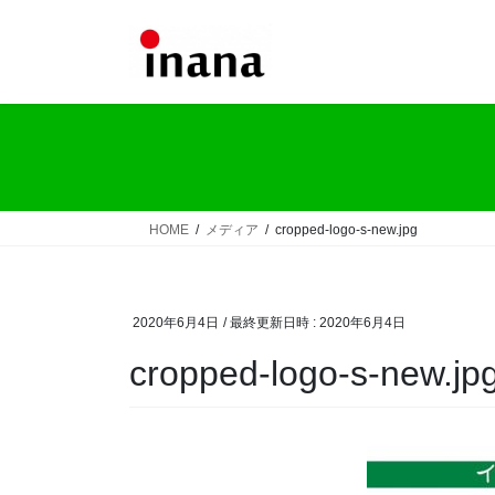
コ
ナ
ン
ビ
テ
ゲ
ン
ー
ツ
シ
へ
ョ
ス
ン
キ
に
ッ
移
HOME
メディア
cropped-logo-s-new.jpg
プ
動
2020年6月4日
/ 最終更新日時 :
2020年6月4日
cropped-logo-s-new.jp