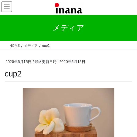
コ
ナ
ン
ビ
テ
ゲ
ン
ー
メディア
ツ
シ
へ
ョ
ス
ン
HOME
メディア
cup2
キ
に
ッ
移
プ
動
2020年6月15日
/ 最終更新日時 :
2020年6月15日
cup2