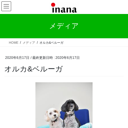
コ
ナ
ン
ビ
テ
ゲ
ン
ー
メディア
ツ
シ
へ
ョ
ス
ン
HOME
メディア
オルカ&ベルーガ
キ
に
ッ
移
プ
動
2020年6月17日
/ 最終更新日時 :
2020年6月17日
オルカ&ベルーガ