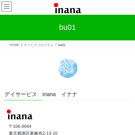
コ
ナ
ン
ビ
テ
ゲ
ン
ー
bu01
ツ
シ
へ
ョ
ス
ン
HOME
サービスプログラム
bu01
キ
に
ッ
移
プ
動
デイサービス inana イナナ
〒106-0044
東京都港区東麻布2-13-10