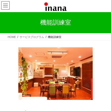
コ
ナ
ン
ビ
テ
ゲ
ン
ー
機能訓練室
ツ
シ
へ
ョ
ス
ン
HOME
サービスプログラム
機能訓練室
キ
に
ッ
移
プ
動