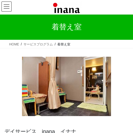
コ
ナ
ン
ビ
テ
ゲ
ン
ー
着替え室
ツ
シ
へ
ョ
ス
ン
HOME
サービスプログラム
着替え室
キ
に
ッ
移
プ
動
デイサービス inana イナナ