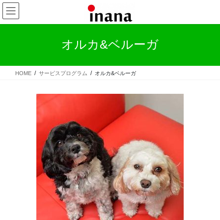
コ
ナ
ン
ビ
テ
ゲ
ン
ー
オルカ&ベルーガ
ツ
シ
へ
ョ
ス
ン
HOME
サービスプログラム
オルカ&ベルーガ
キ
に
ッ
移
プ
動