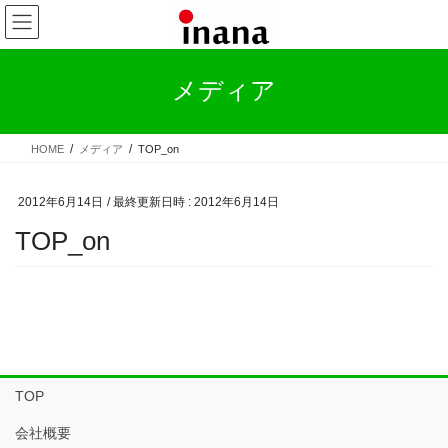
コ
ナ
ン
ビ
テ
ゲ
ン
ー
メディア
ツ
シ
へ
ョ
ス
ン
HOME
メディア
TOP_on
キ
に
ッ
移
プ
動
2012年6月14日
/ 最終更新日時 :
2012年6月14日
TOP_on
TOP
会社概要