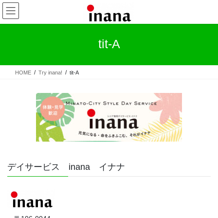
コ
ナ
ン
ビ
テ
ゲ
ン
ー
tit-A
ツ
シ
へ
ョ
ス
ン
HOME
Try inana!
tit-A
キ
に
ッ
移
プ
動
デイサービス inana イナナ