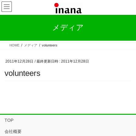
コ
ナ
ン
ビ
テ
ゲ
ン
ー
メディア
ツ
シ
へ
ョ
ス
ン
HOME
メディア
volunteers
キ
に
ッ
移
プ
動
2011年12月28日
/ 最終更新日時 :
2011年12月28日
volunteers
TOP
会社概要