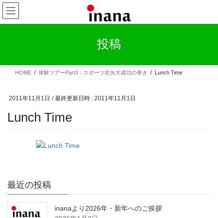
コ
ナ
ン
ビ
テ
ゲ
ン
ー
投稿
ツ
シ
へ
ョ
ス
ン
HOME
体験ツアーPart3：スポーツ吹矢大成功の巻き
Lunch Time
キ
に
ッ
移
プ
動
2011年11月1日
/ 最終更新日時 :
2011年11月1日
Lunch Time
最近の投稿
inanaより2026年・新年へのご挨拶