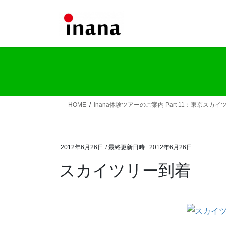
コ
ナ
ン
ビ
テ
ゲ
ン
ー
ツ
シ
へ
ョ
ス
ン
キ
に
ッ
移
HOME
inana体験ツアーのご案内 Part 11：東京スカイ
プ
動
2012年6月26日
/ 最終更新日時 :
2012年6月26日
スカイツリー到着