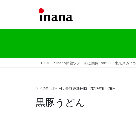
コ
ナ
ン
ビ
テ
ゲ
ン
ー
ツ
シ
へ
ョ
ス
ン
キ
に
ッ
移
HOME
inana体験ツアーのご案内 Part 11：東京スカイ
プ
動
2012年6月26日
/ 最終更新日時 :
2012年6月26日
黒豚うどん