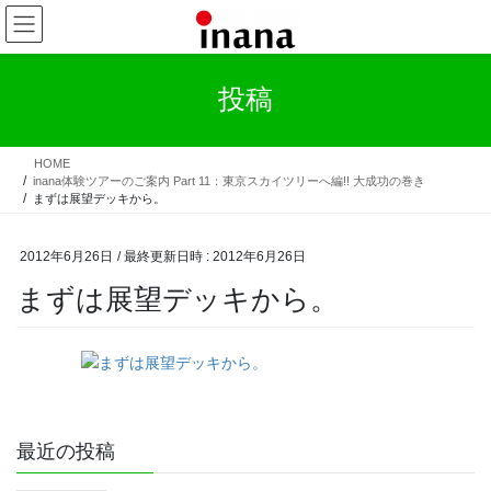
コ
ナ
ン
ビ
テ
ゲ
ン
ー
投稿
ツ
シ
へ
ョ
ス
ン
HOME
キ
に
inana体験ツアーのご案内 Part 11：東京スカイツリーへ編!! 大成功の巻き
ッ
移
まずは展望デッキから。
プ
動
2012年6月26日
/ 最終更新日時 :
2012年6月26日
まずは展望デッキから。
最近の投稿