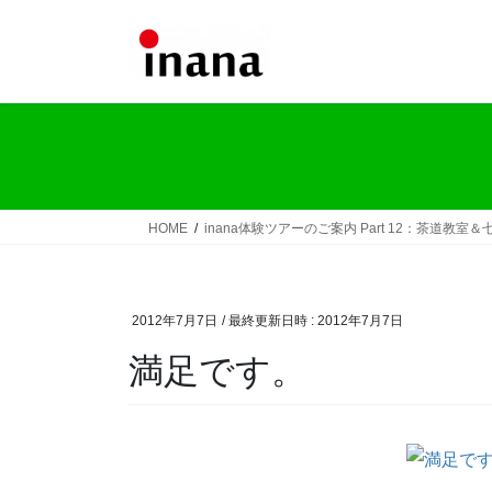
コ
ナ
ン
ビ
テ
ゲ
ン
ー
ツ
シ
へ
ョ
ス
ン
キ
に
ッ
移
HOME
inana体験ツアーのご案内 Part 12：茶道教室＆
プ
動
2012年7月7日
/ 最終更新日時 :
2012年7月7日
満足です。