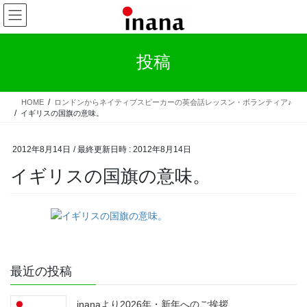
コ
ナ
ン
ビ
テ
ゲ
ン
ー
投稿
ツ
シ
へ
ョ
ス
ン
HOME
ロンドンからネイティブスピーカーの英会話レッスン・ボランティア♪
キ
に
イギリスの国旗の意味。
ッ
移
プ
動
2012年8月14日
/ 最終更新日時 :
2012年8月14日
イギリスの国旗の意味。
最近の投稿
inanaより2026年・新年へのご挨拶