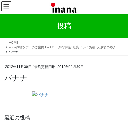
コ
ナ
ン
ビ
テ
ゲ
ン
ー
投稿
ツ
シ
へ
ョ
ス
ン
HOME
キ
に
inana体験ツアーのご案内 Part 15：新宿御苑! 紅葉ドライブ編!! 大成功の巻き
ッ
移
バナナ
プ
動
2012年11月30日
/ 最終更新日時 :
2012年11月30日
バナナ
最近の投稿