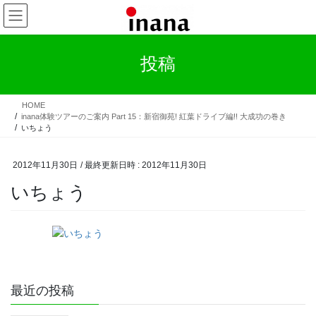
コ
ナ
ン
ビ
テ
ゲ
ン
ー
投稿
ツ
シ
へ
ョ
ス
ン
HOME
キ
に
inana体験ツアーのご案内 Part 15：新宿御苑! 紅葉ドライブ編!! 大成功の巻き
ッ
移
いちょう
プ
動
2012年11月30日
/ 最終更新日時 :
2012年11月30日
いちょう
最近の投稿