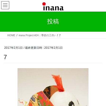
コ
ナ
ン
ビ
テ
ゲ
ン
ー
投稿
ツ
シ
へ
ョ
ス
ン
HOME
inana Project #24：季節の工作♪
7
キ
に
ッ
移
プ
動
2017年2月1日
/ 最終更新日時 :
2017年2月1日
7