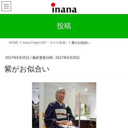
コ
ナ
ン
ビ
テ
ゲ
ン
ー
投稿
ツ
シ
へ
ョ
ス
ン
HOME
inana Project #27：ＮＨＫ取材♪
紫がお似合い
キ
に
ッ
移
プ
動
2017年6月25日
/ 最終更新日時 :
2017年6月25日
紫がお似合い